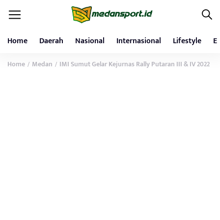
Home
Daerah
Nasional
Internasional
Lifestyle
E
Home
Medan
IMI Sumut Gelar Kejurnas Rally Putaran III & IV 2022
/
/