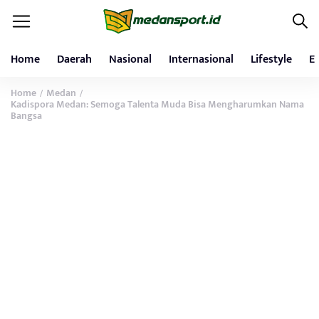
Home
Daerah
Nasional
Internasional
Lifestyle
E
Home
Medan
/
/
Kadispora Medan: Semoga Talenta Muda Bisa Mengharumkan Nama
Bangsa