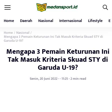
Home
Daerah
Nasional
Internasional
Lifestyle
E
Home
Nasional
/
/
Mengapa 3 Pemain Keturunan Ini Tak Masuk Kriteria Skuad STY di
Garuda U-19?
Mengapa 3 Pemain Keturunan Ini
Tak Masuk Kriteria Skuad STY di
Garuda U-19?
Senin, 20 Juni 2022 - - 11:25 - 2 min read