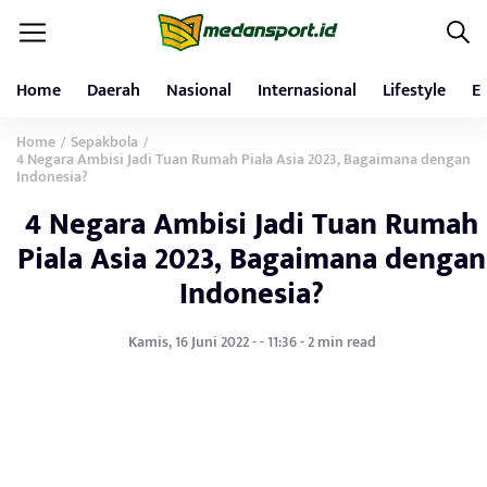
Home
Daerah
Nasional
Internasional
Lifestyle
E
Home
Sepakbola
/
/
4 Negara Ambisi Jadi Tuan Rumah Piala Asia 2023, Bagaimana dengan
Indonesia?
4 Negara Ambisi Jadi Tuan Rumah
Piala Asia 2023, Bagaimana dengan
Indonesia?
Kamis, 16 Juni 2022 - - 11:36 - 2 min read