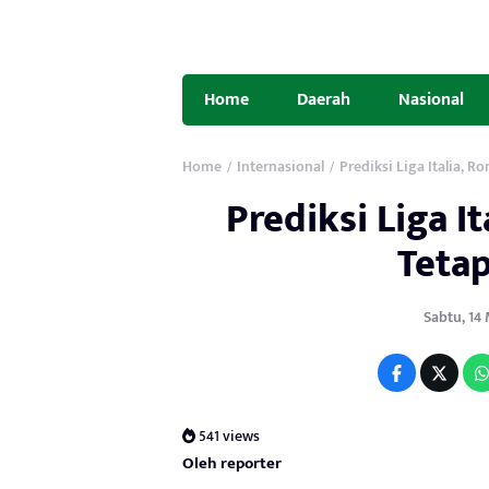
Home
Daerah
Nasional
Home
Internasional
Prediksi Liga Italia, 
/
/
Prediksi Liga I
Teta
Sabtu, 14 M
541 views
Oleh reporter