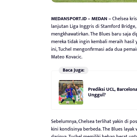
MEDANSPORT.ID – MEDAN –
Chelsea kri
lanjutan Liga Inggris di Stamford Bridge,
mengkhawatirkan. The Blues baru saja dip
mereka tidak ingin kembali meraih hasil
ini, Tuchel mengonfirmasi ada dua pema
Mateo Kovacic.
Baca Juga:
Prediksi UCL, Barcelon
Unggul?
Sebelumnya, Chelsea terlihat yakin di pos
kini kondisinya berbeda. The Blues laya
darinya. Tuchel memiliki beban berat u