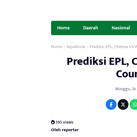
Home
Daerah
Nasional
Home
Sepakbola
Prediksi EPL, Chelsea VS
/
/
Prediksi EPL,
Cou
Minggu, 24 A
595 views
Oleh reporter