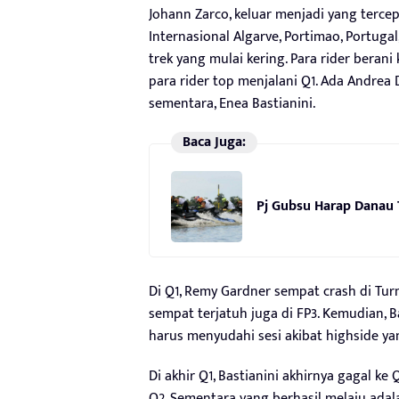
Johann Zarco, keluar menjadi yang tercep
Internasional Algarve, Portimao, Portugal
trek yang mulai kering. Para rider berani
para rider top menjalani Q1. Ada Andrea 
sementara, Enea Bastianini.
Baca Juga:
Pj Gubsu Harap Danau 
Di Q1, Remy Gardner sempat crash di Turn
sempat terjatuh juga di FP3. Kemudian, B
harus menyudahi sesi akibat highside yan
Di akhir Q1, Bastianini akhirnya gagal ke
Q2. Sementara yang berhasil melaju adala