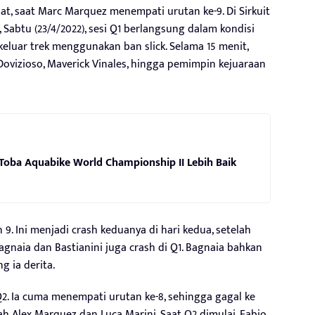
at, saat Marc Marquez menempati urutan ke-9. Di Sirkuit
, Sabtu (23/4/2022), sesi Q1 berlangsung dalam kondisi
 keluar trek menggunakan ban slick. Selama 15 menit,
Dovizioso, Maverick Vinales, hingga pemimpin kejuaraan
Toba Aquabike World Championship II Lebih Baik
 9. Ini menjadi crash keduanya di hari kedua, setelah
agnaia dan Bastianini juga crash di Q1. Bagnaia bahkan
g ia derita.
 Q2. Ia cuma menempati urutan ke-8, sehingga gagal ke
h Alex Marquez dan Luca Marini. Saat Q2 dimulai, Fabio