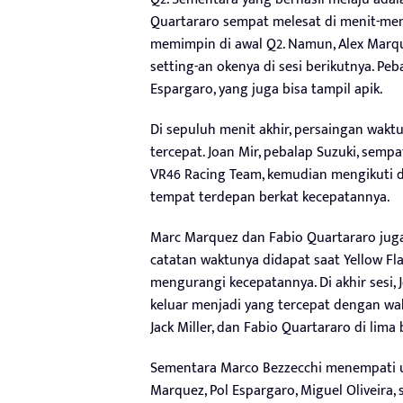
Quartararo sempat melesat di menit-meni
memimpin di awal Q2. Namun, Alex Marque
setting-an okenya di sesi berikutnya. P
Espargaro, yang juga bisa tampil apik.
Di sepuluh menit akhir, persaingan wakt
tercepat. Joan Mir, pebalap Suzuki, sempa
VR46 Racing Team, kemudian mengikuti di
tempat terdepan berkat kecepatannya.
Marc Marquez dan Fabio Quartararo jug
catatan waktunya didapat saat Yellow Fla
mengurangi kecepatannya. Di akhir sesi
keluar menjadi yang tercepat dengan waktu
Jack Miller, dan Fabio Quartararo di lima 
Sementara Marco Bezzecchi menempati uru
Marquez, Pol Espargaro, Miguel Oliveira, 