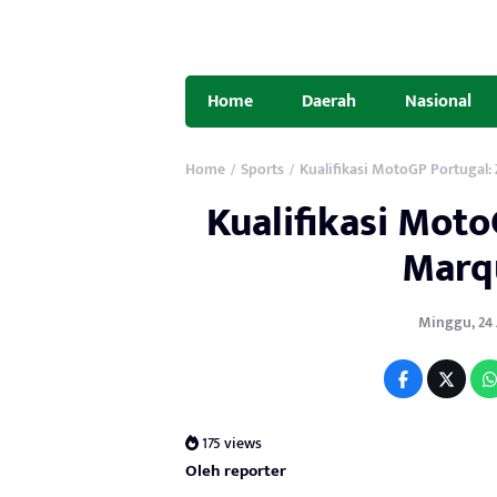
Home
Daerah
Nasional
Home
Sports
Kualifikasi MotoGP Portugal:
/
/
Kualifikasi Moto
Marq
Minggu, 24 A
175 views
Oleh reporter