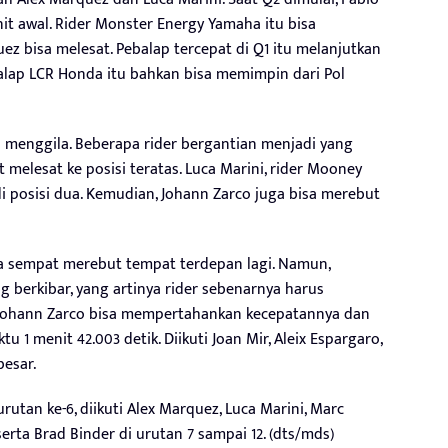
t awal. Rider Monster Energy Yamaha itu bisa
z bisa melesat. Pebalap tercepat di Q1 itu melanjutkan
ebalap LCR Honda itu bahkan bisa memimpin dari Pol
u menggila. Beberapa rider bergantian menjadi yang
t melesat ke posisi teratas. Luca Marini, rider Mooney
 posisi dua. Kemudian, Johann Zarco juga bisa merebut
a sempat merebut tempat terdepan lagi. Namun,
g berkibar, yang artinya rider sebenarnya harus
, Johann Zarco bisa mempertahankan kecepatannya dan
 1 menit 42.003 detik. Diikuti Joan Mir, Aleix Espargaro,
besar.
tan ke-6, diikuti Alex Marquez, Luca Marini, Marc
serta Brad Binder di urutan 7 sampai 12. (dts/mds)