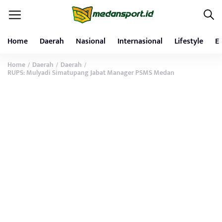
Home
Daerah
Nasional
Internasional
Lifestyle
E
Home
Daerah
Daerah
/
/
/
RUPS: Mulyadi Simatupang Jabat Manager PSMS Medan