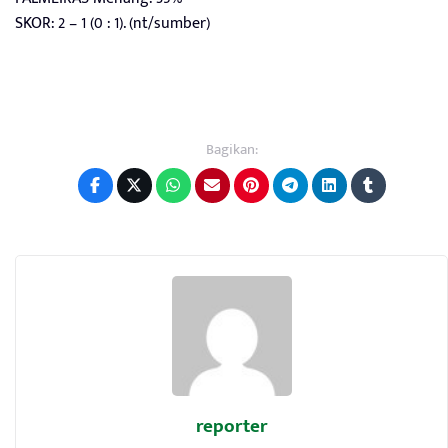
SKOR: 2 – 1 (0 : 1). (nt/sumber)
Bagikan:
reporter