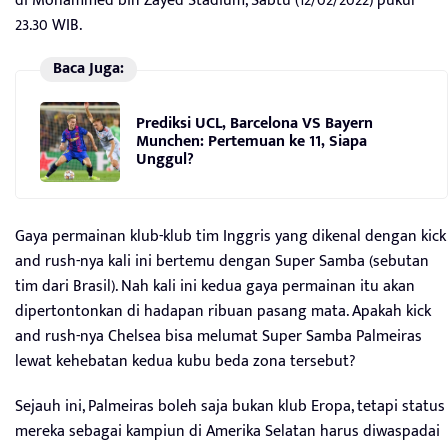
di Mohammed bin Zayed Stadium, Sabtu (12/02/2022) pukul
23.30 WIB.
Baca Juga:
Prediksi UCL, Barcelona VS Bayern
Munchen: Pertemuan ke 11, Siapa
Unggul?
Gaya permainan klub-klub tim Inggris yang dikenal dengan kick
and rush-nya kali ini bertemu dengan Super Samba (sebutan
tim dari Brasil). Nah kali ini kedua gaya permainan itu akan
dipertontonkan di hadapan ribuan pasang mata. Apakah kick
and rush-nya Chelsea bisa melumat Super Samba Palmeiras
lewat kehebatan kedua kubu beda zona tersebut?
Sejauh ini, Palmeiras boleh saja bukan klub Eropa, tetapi status
mereka sebagai kampiun di Amerika Selatan harus diwaspadai