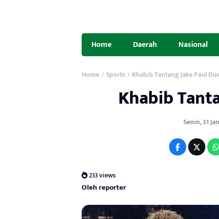
Home
Daerah
Nasional
Home
Sports
Khabib Tantang Jake Paul Du
/
/
Khabib Tant
Senin, 31 Jan
233 views
Oleh reporter