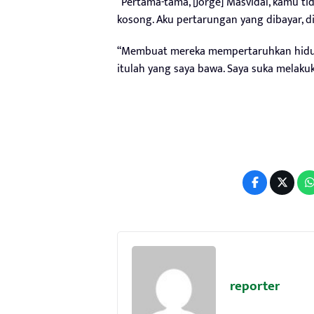
“Pertama-tama, [Jorge] Masvidal, kamu t
kosong. Aku pertarungan yang dibayar, 
“Membuat mereka mempertaruhkan hidup m
itulah yang saya bawa. Saya suka melaku
reporter