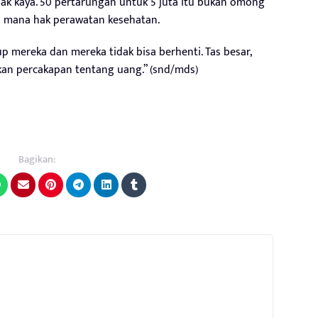
idak kaya. 50 pertarungan untuk 5 juta itu bukan omong
di mana hak perawatan kesehatan.
ereka dan mereka tidak bisa berhenti. Tas besar,
kan percakapan tentang uang.” (snd/mds)
Bagikan: