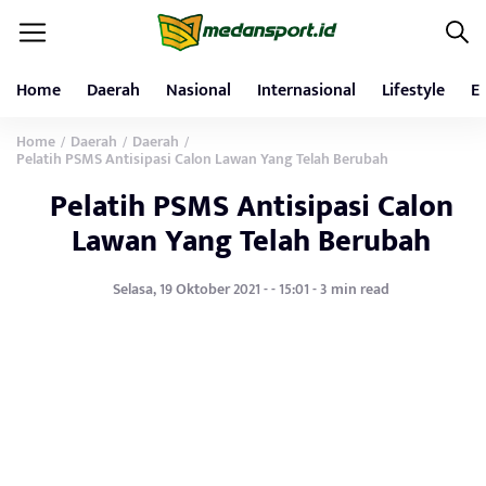
Home
Daerah
Nasional
Internasional
Lifestyle
E
Home
Daerah
Daerah
/
/
/
Pelatih PSMS Antisipasi Calon Lawan Yang Telah Berubah
Pelatih PSMS Antisipasi Calon
Lawan Yang Telah Berubah
Selasa, 19 Oktober 2021 - - 15:01 - 3 min read