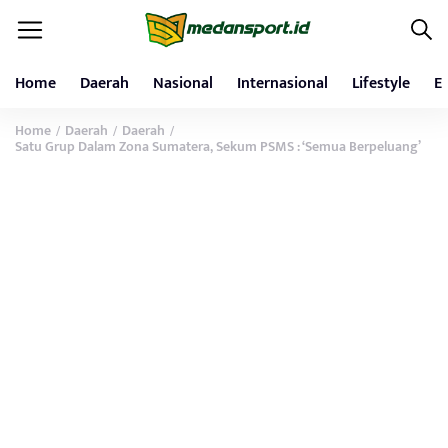
Home
Daerah
Nasional
Internasional
Lifestyle
E
Home
Daerah
Daerah
/
/
/
Satu Grup Dalam Zona Sumatera, Sekum PSMS : ‘Semua Berpeluang’