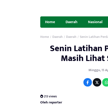
Home
Daerah
Nasional
Home
Daerah
Daerah
Senin Latihan Perd
/
/
/
Senin Latihan 
Masih Lihat 
Minggu, 15 Agu
213 views
Oleh reporter