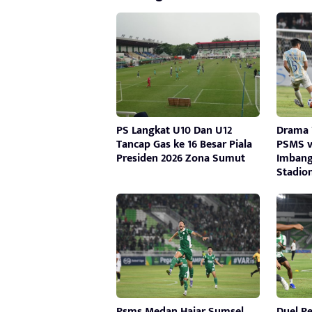
PS Langkat U10 Dan U12
Drama 7
Tancap Gas ke 16 Besar Piala
PSMS v
Presiden 2026 Zona Sumut
Imbang
Stadio
Psms Medan Hajar Sumsel
Duel P