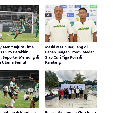
 Menit Injury Time,
Meski Masih Berjuang di
s PSPS Berakhir
Papan Tengah, PSMS Medan
, Suporter Meraung di
Siap Curi Tiga Poin di
n Utama Sumut
Kandang
enentuan di Kandang
Beaver Swimming Club Juara