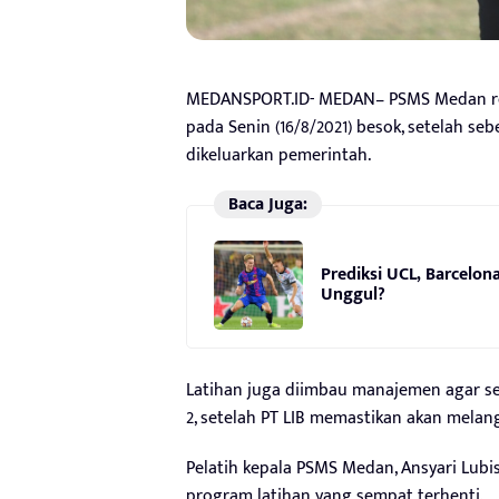
MEDANSPORT.ID- MEDAN– PSMS Medan ren
pada Senin (16/8/2021) besok, setelah s
dikeluarkan pemerintah.
Baca Juga:
Prediksi UCL, Barcelon
Unggul?
Latihan juga diimbau manajemen agar se
2, setelah PT LIB memastikan akan mela
Pelatih kepala PSMS Medan, Ansyari Lu
program latihan yang sempat terhenti.