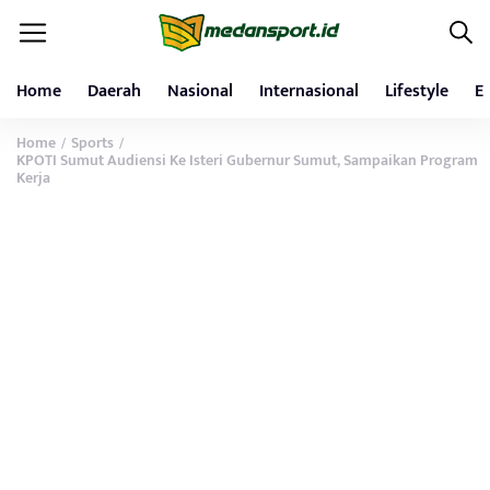
Home
Daerah
Nasional
Internasional
Lifestyle
E
Home
Sports
/
/
KPOTI Sumut Audiensi Ke Isteri Gubernur Sumut, Sampaikan Program
Kerja