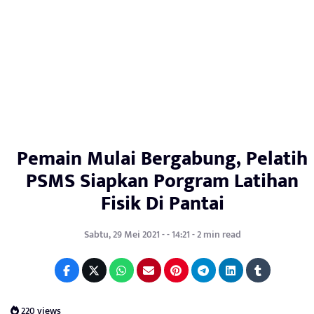
Pemain Mulai Bergabung, Pelatih
PSMS Siapkan Porgram Latihan
Fisik Di Pantai
Sabtu, 29 Mei 2021 - - 14:21 - 2 min read
220 views