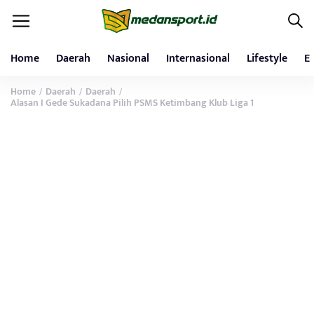
Home
Daerah
Nasional
Internasional
Lifestyle
E
Home
Daerah
Daerah
/
/
/
Alasan I Gede Sukadana Pilih PSMS Ketimbang Klub Liga 1