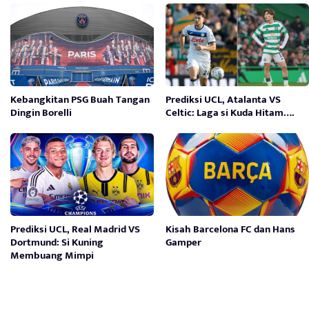
Kebangkitan PSG Buah Tangan
Prediksi UCL, Atalanta VS
Dingin Borelli
Celtic: Laga si Kuda Hitam….
Prediksi UCL, Real Madrid VS
Kisah Barcelona FC dan Hans
Dortmund: Si Kuning
Gamper
Membuang Mimpi