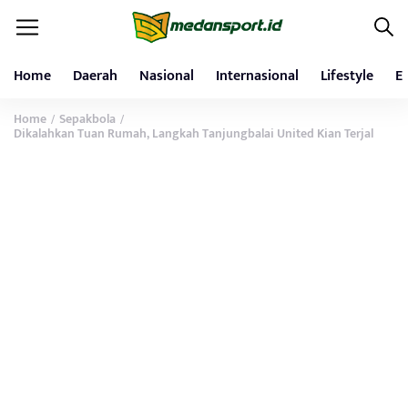
Home
Daerah
Nasional
Internasional
Lifestyle
E
Home
Sepakbola
/
/
Dikalahkan Tuan Rumah, Langkah Tanjungbalai United Kian Terjal