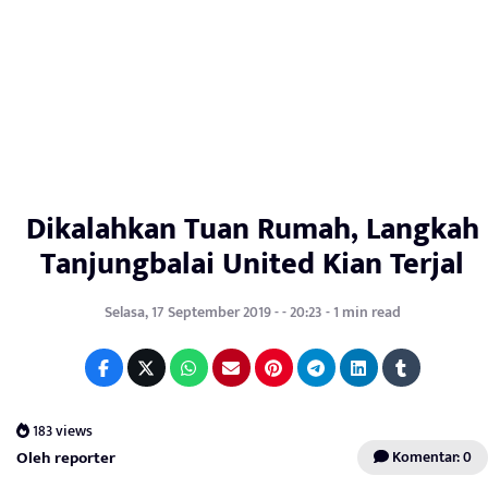
Dikalahkan Tuan Rumah, Langkah
Tanjungbalai United Kian Terjal
Selasa, 17 September 2019 - - 20:23 - 1 min read
183 views
Oleh reporter
Komentar: 0