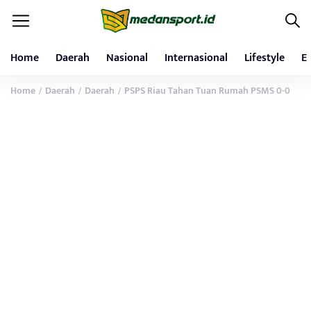
Home
Daerah
Nasional
Internasional
Lifestyle
E
Home
Daerah
Daerah
PSPS Riau Tahan Tuan Rumah PSMS 0-0
/
/
/