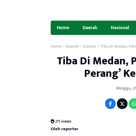
Home
Daerah
Nasional
Home
Daerah
Daerah
Tiba Di Medan, Per
/
/
/
Tiba Di Medan, P
Perang’ K
Minggu, 21 
211 views
Oleh reporter