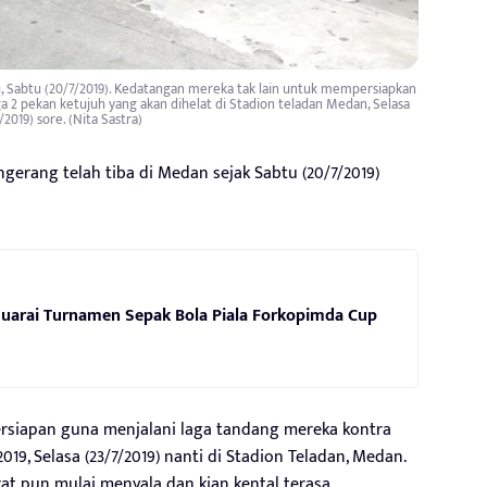
u, Sabtu (20/7/2019). Kedatangan mereka tak lain untuk mempersiapkan
 2 pekan ketujuh yang akan dihelat di Stadion teladan Medan, Selasa
/2019) sore. (Nita Sastra)
erang telah tiba di Medan sejak Sabtu (20/7/2019)
 Juarai Turnamen Sepak Bola Piala Forkopimda Cup
 persiapan guna menjalani laga tandang mereka kontra
19, Selasa (23/7/2019) nanti di Stadion Teladan, Medan.
at pun mulai menyala dan kian kental terasa.