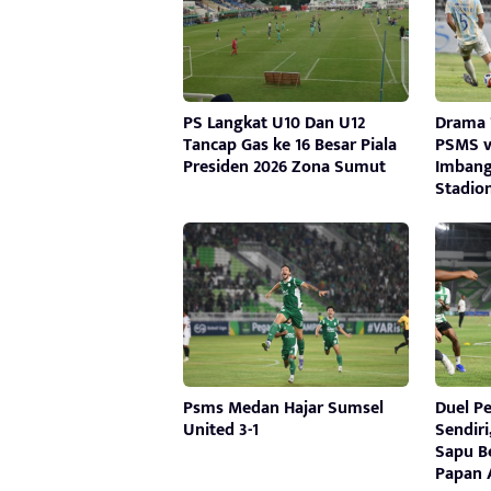
PS Langkat U10 Dan U12
Drama 7
Tancap Gas ke 16 Besar Piala
PSMS v
Presiden 2026 Zona Sumut
Imbang
Stadio
Psms Medan Hajar Sumsel
Duel P
United 3-1
Sendir
Sapu B
Papan 