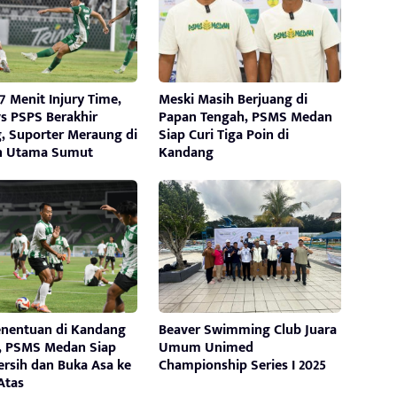
 Menit Injury Time,
Meski Masih Berjuang di
s PSPS Berakhir
Papan Tengah, PSMS Medan
, Suporter Meraung di
Siap Curi Tiga Poin di
n Utama Sumut
Kandang
enentuan di Kandang
Beaver Swimming Club Juara
i, PSMS Medan Siap
Umum Unimed
ersih dan Buka Asa ke
Championship Series I 2025
Atas