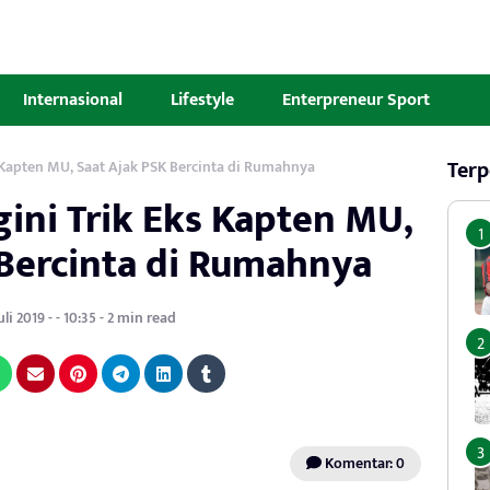
Internasional
Lifestyle
Enterpreneur Sport
Terp
s Kapten MU, Saat Ajak PSK Bercinta di Rumahnya
gini Trik Eks Kapten MU,
 Bercinta di Rumahnya
uli 2019 - - 10:35 - 2 min read
Komentar: 0