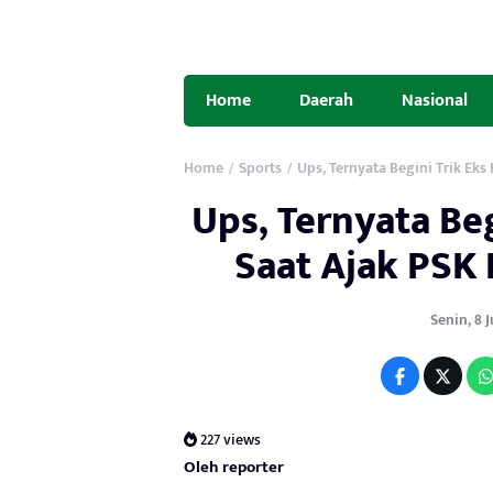
Home
Daerah
Nasional
Home
Sports
Ups, Ternyata Begini Trik Ek
/
/
Ups, Ternyata Be
Saat Ajak PSK
Senin, 8 J
227 views
Oleh reporter