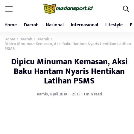
Home
Daerah
Nasional
Internasional
Lifestyle
E
Home
Daerah
Daerah
/
/
/
Dipicu Minuman Kemasan, Aksi Baku Hantam Nyaris Hentikan Latihan
PSMS
Dipicu Minuman Kemasan, Aksi
Baku Hantam Nyaris Hentikan
Latihan PSMS
Kamis, 4 Juli 2019 - - 21:35 - 1 min read