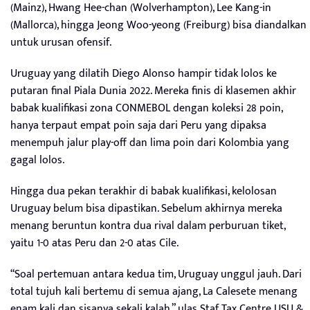
(Mainz), Hwang Hee-chan (Wolverhampton), Lee Kang-in
(Mallorca), hingga Jeong Woo-yeong (Freiburg) bisa diandalkan
untuk urusan ofensif.
Uruguay yang dilatih Diego Alonso hampir tidak lolos ke
putaran final Piala Dunia 2022. Mereka finis di klasemen akhir
babak kualifikasi zona CONMEBOL dengan koleksi 28 poin,
hanya terpaut empat poin saja dari Peru yang dipaksa
menempuh jalur play-off dan lima poin dari Kolombia yang
gagal lolos.
Hingga dua pekan terakhir di babak kualifikasi, kelolosan
Uruguay belum bisa dipastikan. Sebelum akhirnya mereka
menang beruntun kontra dua rival dalam perburuan tiket,
yaitu 1-0 atas Peru dan 2-0 atas Cile.
“Soal pertemuan antara kedua tim, Uruguay unggul jauh. Dari
total tujuh kali bertemu di semua ajang, La Calesete menang
enam kali dan sisanya sekali kalah,” ulas Staf Tax Centre USU &