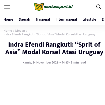
Home
Daerah
Nasional
Internasional
Lifestyle
E
Home
Medan
/
/
Indra Efendi Rangkuti: “Sprit of Asia” Modal Korsel Atasi Uruguay
Indra Efendi Rangkuti: “Sprit of
Asia” Modal Korsel Atasi Uruguay
Kamis, 24 November 2022 - - 14:45 - 3 min read