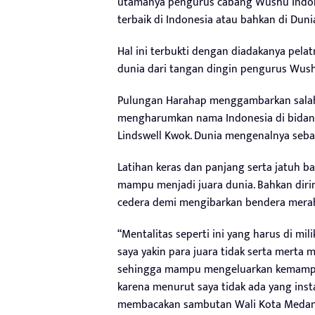
utamanya pengurus cabang Wushu Indon
terbaik di Indonesia atau bahkan di Duni
Hal ini terbukti dengan diadakanya pela
dunia dari tangan dingin pengurus Wus
Pulungan Harahap menggambarkan salah
mengharumkan nama Indonesia di bidang
Lindswell Kwok. Dunia mengenalnya sebag
Latihan keras dan panjang serta jatuh b
mampu menjadi juara dunia. Bahkan diri
cedera demi mengibarkan bendera merah p
“Mentalitas seperti ini yang harus di mili
saya yakin para juara tidak serta merta
sehingga mampu mengeluarkan kemampuan
karena menurut saya tidak ada yang ins
membacakan sambutan Wali Kota Medan