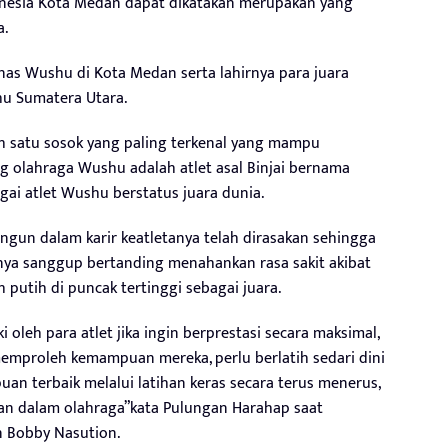
esia Kota Medan dapat dikatakan merupakan yang
a.
tnas Wushu di Kota Medan serta lahirnya para juara
hu Sumatera Utara.
 satu sosok yang paling terkenal yang mampu
 olahraga Wushu adalah atlet asal Binjai bernama
ai atlet Wushu berstatus juara dunia.
angun dalam karir keatletanya telah dirasakan sehingga
nya sanggup bertanding menahankan rasa sakit akibat
utih di puncak tertinggi sebagai juara.
ki oleh para atlet jika ingin berprestasi secara maksimal,
 memproleh kemampuan mereka, perlu berlatih sedari dini
 terbaik melalui latihan keras secara terus menerus,
tan dalam olahraga”kata Pulungan Harahap saat
 Bobby Nasution.