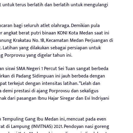
t untuk terus berlatih dan berlatih untuk mengulangi
incaran bagi seluruh atlet olahraga. Demikian pula
ter angkat berat putri binaan KONI Kota Medan saat ini
Gunung Krakatau No. 1B, Kecamatan Medan Perjuangan di
t. Latihan yang dilakukan sebagai persiapan untuk
 Porprovsu yang digelar tahun ini.
an siswi SMA Negeri 1 Percut Sei Tuan sangat berbeda
hirkan di Padang Sidimpuan ini jauh berbeda dengan
at terkejut dengan intensitas latihan. “Lelah dan
a demi prestasi di ajang Porprovsu dan sekaligus
ak dari pasangan Ibnu Hajar Siregar dan Evi Indriyani
an Tempuling Gang Ibu Medan ini, mencuat pada even
rat di Lampung (INVITNAS) 2021. Pendoyan nasi goreng