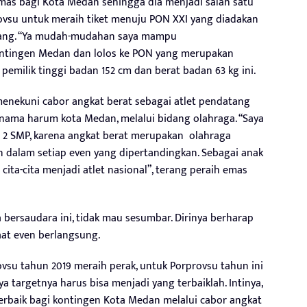
mas bagi Kota Medan sehingga dia menjadi salah satu
vsu untuk meraih tiket menuju PON XXI yang diadakan
tang. “Ya mudah-mudahan saya mampu
tingen Medan dan lolos ke PON yang merupakan
 pemilik tinggi badan 152 cm dan berat badan 63 kg ini.
, menekuni cabor angkat berat sebagai atlet pendatang
nama harum kota Medan, melalui bidang olahraga. “Saya
s 2 SMP, karena angkat berat merupakan olahraga
dalam setiap even yang dipertandingkan. Sebagai anak
ita-cita menjadi atlet nasional”, terang peraih emas
a bersaudara ini, tidak mau sesumbar. Dirinya berharap
aat even berlangsung.
ovsu tahun 2019 meraih perak, untuk Porprovsu tahun ini
a targetnya harus bisa menjadi yang terbaiklah. Intinya,
terbaik bagi kontingen Kota Medan melalui cabor angkat