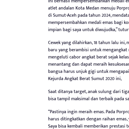
ini berhasil mempersembahkan medali e
atlet andalan Kota Medan menuju Porpro
di Sumut-Aceh pada tahun 2024, menda
mempersembahkan medali emas bagi kon
impian bagi saya untuk diwujudka,” tutur
Cewek yang dilahirkan, 18 tahun lalu ini
baru yang berambisi untuk mengangkat 
mengeluti cabor angkat berat sejak kela
menantang dan dapat meraih kesuksesan 
bangsa harus unjuk gigi untuk mengapai c
Kejurda Angkat Berat Sumut 2020 ini,
Saat ditanya target, anak sulung dari tig
bisa tampil maksimal dan terbaik pada s
“Pastinya ingin meraih emas. Pada Porpr
harus ditingkatkan dengan raihan emas, y
Saya bisa kembali memberikan prestasi 