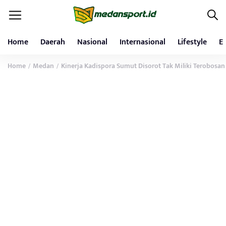
Home
Daerah
Nasional
Internasional
Lifestyle
E
Home
Medan
Kinerja Kadispora Sumut Disorot Tak Miliki Terobosan
/
/