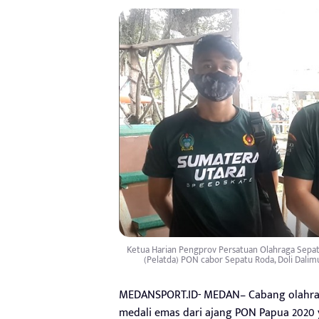
Ketua Harian Pengprov Persatuan Olahraga Sepatu
(Pelatda) PON cabor Sepatu Roda, Doli Dali
MEDANSPORT.ID- MEDAN– Cabang olahrag
medali emas dari ajang PON Papua 2020