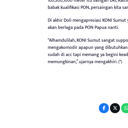
100,500,1000 meter itu saingan DKI, Kalt
babak kualifikasi PON, persaingan kita sa
Di akhir Doli mengapresiasi KONI Sumut 
akan berlaga pada PON Papua nanti.
“Alhamdulilah, KONI Sumut sangat suppo
mengakomodir apapun yang dibutuhkan at
sudah di acc tapi memang ya begini keada
memungkinan,” ujarnya mengakhiri. (*)