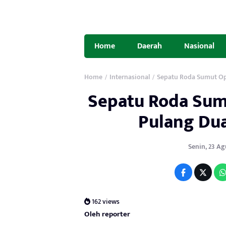
Home
Daerah
Nasional
Home
Internasional
Sepatu Roda Sumut Op
/
/
Sepatu Roda Sum
Pulang Dua
Senin, 23 Agu
162 views
Oleh reporter