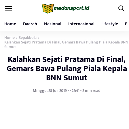
Home
Daerah
Nasional
Internasional
Lifestyle
E
Home
Sepakbola
/
/
Kalahkan Sejati Pratama Di Final, Gemars Bawa Pulang Piala Kepala BNN
Sumut
Kalahkan Sejati Pratama Di Final,
Gemars Bawa Pulang Piala Kepala
BNN Sumut
Minggu, 28 Juli 2019 - - 22:41 - 2 min read