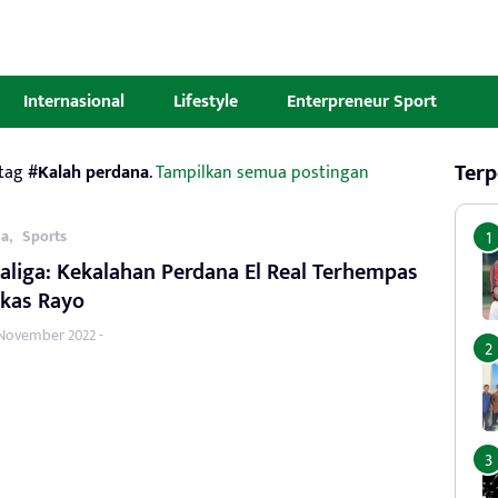
Internasional
Lifestyle
Enterpreneur Sport
Terp
 tag
#Kalah perdana
.
Tampilkan semua postingan
,
la
Sports
Laliga: Kekalahan Perdana El Real Terhempas
rkas Rayo
 November 2022 -