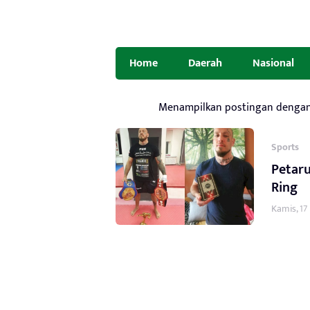
Home
Daerah
Nasional
Menampilkan postingan denga
Sports
Petaru
Ring
Kamis, 17