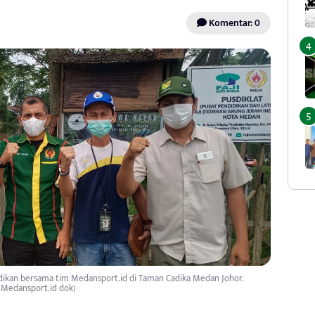
Komentar: 0
dikan bersama tim Medansport.id di Taman Cadika Medan Johor.
(Medansport.id dok)