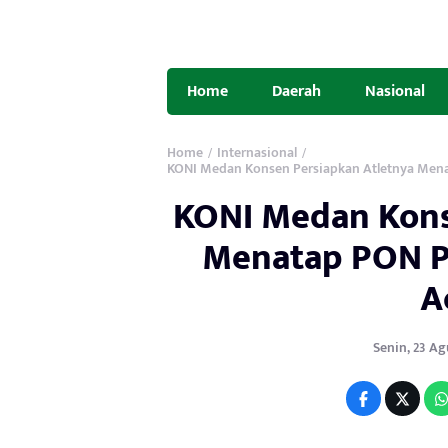
Home
Daerah
Nasional
Home
Internasional
/
/
KONI Medan Konsen Persiapkan Atletnya Men
KONI Medan Kons
Menatap PON P
A
Senin, 23 Agu