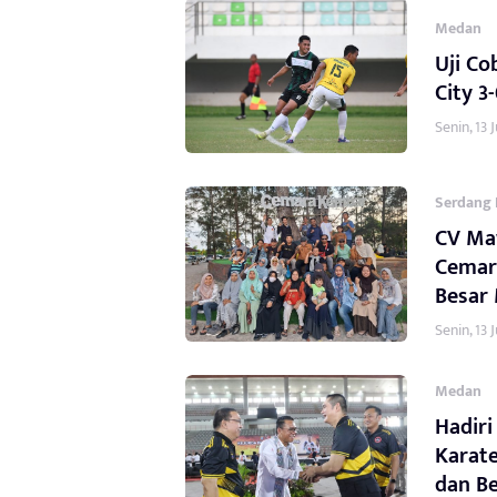
Medan
Uji C
City 3
Senin, 13 J
Serdang 
CV Maw
Cemar
Besar
Senin, 13 J
Medan
Hadiri
Karate
dan Be