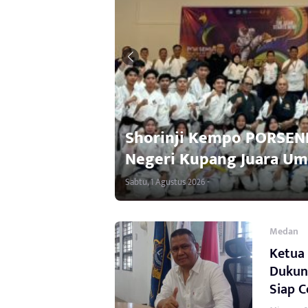
Shorinji Kempo PORSENI 
ntuan
Negeri Kupang Juara U
Sabtu, 1 Agustus 2026 -
Medan
Ketua
Dukun
Siap C