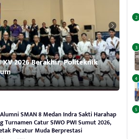
XV 2026 Berakhir, Politeknik
KON
mum
Stok
Sabtu, 1
 Alumni SMAN 8 Medan Indra Sakti Harahap
g Turnamen Catur SIWO PWI Sumut 2026,
etak Pecatur Muda Berprestasi