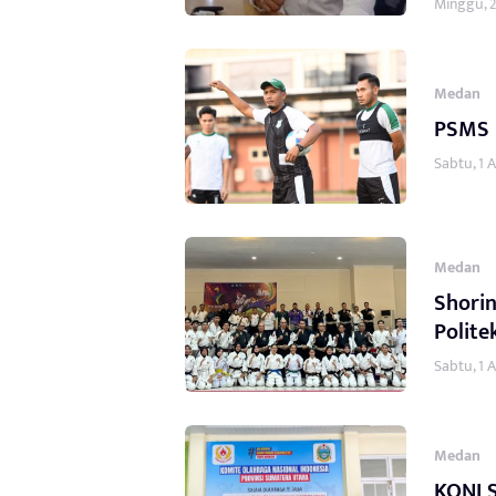
Minggu, 2
Medan
PSMS M
Sabtu, 1 
Medan
Shorin
Polit
Sabtu, 1 
Medan
KONI 