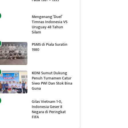
Mengenang ‘Duel’
Timnas Indonesia VS
Uruguay 48 Tahun
Silam
PSMS di Piala Suratin
1980
I Sumut Dukung Penuh Turnamen Catur 
 Bina Guna
KONI Sumut Dukung
 Agustus 2026 -
Penuh Turnamen Catur
Siwo PWI Dan Stok Bina
Guna
Gilas Vietnam 1-0,
Indonesia Geser 8
Negara di Peringkat
FIFA