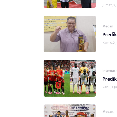
Jumat, 3 J
Medan
Predik
Kamis, 2 J
Internas
Predik
Rabu, 1 Ju
,
Medan