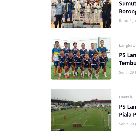
Sumut 
Boron
Rabu, 1 Ju
,
Langkat
PS Lan
Tembus
Senin, 29 
,
Daerah
PS Lan
Piala 
Senin, 29 