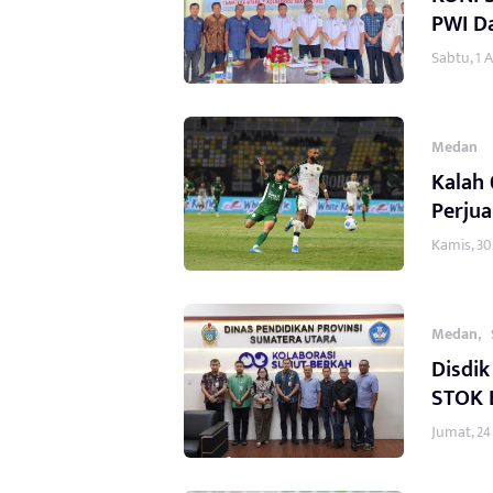
PWI D
Sabtu, 1 
Medan
Kalah 
Perju
Kamis, 30 
,
Medan
Disdi
STOK 
Jumat, 24 